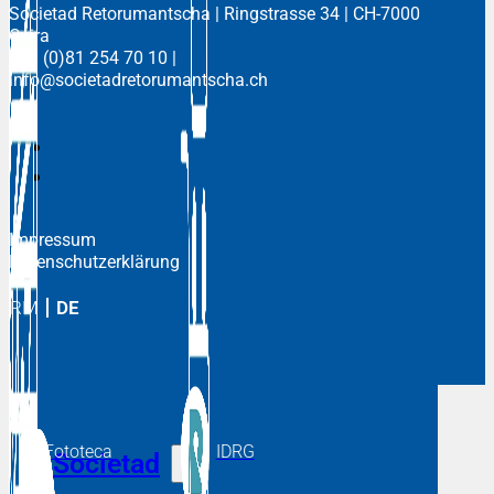
Societad Retorumantscha
| Ringstrasse 34 | CH-7000
Cuira
+41 (0)81 254 70 10
|
info@societadretorumantscha.ch
Impressum
Datenschutzerklärung
RM
DE
Fototeca
IDRG
Societad