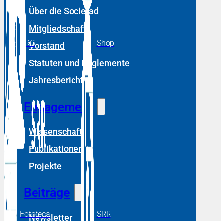
Über die Societad
Mitgliedschaft
DRG
Shop
Vorstand
Statuten und Reglemente
Jahresberichte
Engagement
Wissenschaft
Publikationen
Projekte
Beiträge
Fototeca
SRR
Newsletter