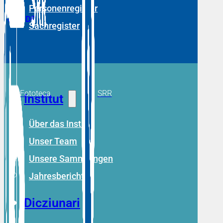
Personenregister
RM
DE
Sachregister
Fototeca
SRR
Institut
Über das Institut
Unser Team
Unsere Sammlungen
Jahresberichte
Dicziunari