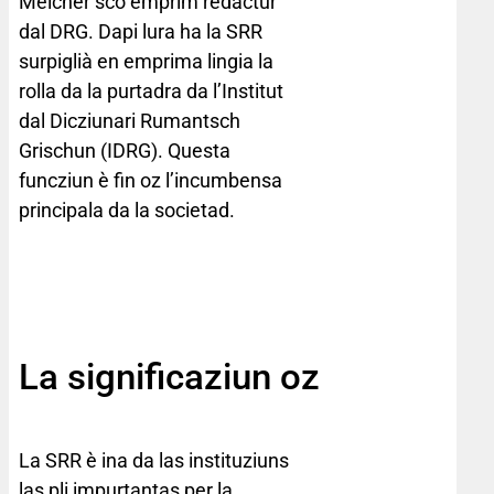
Melcher sco emprim redactur
dal DRG. Dapi lura ha la SRR
surpiglià en emprima lingia la
rolla da la purtadra da l’Institut
dal Dicziunari Rumantsch
Grischun (IDRG). Questa
funcziun è fin oz l’incumbensa
principala da la societad.
La significaziun oz
La SRR è ina da las instituziuns
las pli impurtantas per la