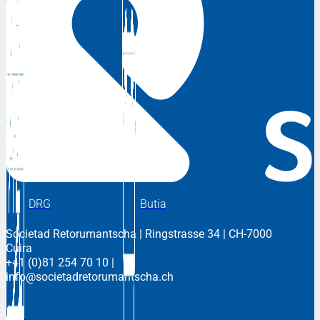
DRG
Butia
Societad Retorumantscha
| Ringstrasse 34 | CH-7000
Cuira
+41 (0)81 254 70 10
|
info@societadretorumantscha.ch