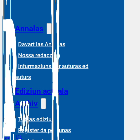
Annalas
Davart las Annalas
Nossa redacziun
Infurmaziuns per auturas ed
auturs
Ediziun actuala
Archiv
Tut las ediziuns
Register da persunas
RM
DE