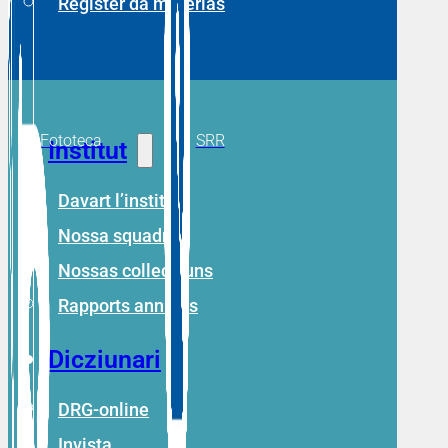
Register da materias
Fototeca
SRR
Institut
Davart l’institut
Nossa squadra
Nossas collecziuns
Rapports annuals
Dicziunari
DRG-online
Invista