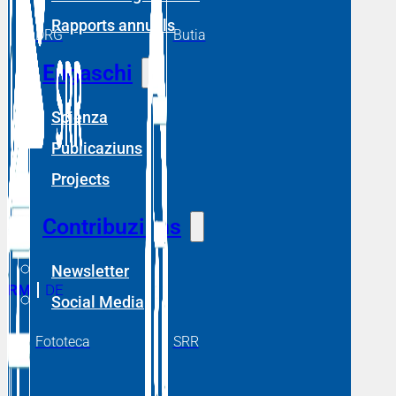
Rapports annuals
DRG
Butia
Engaschi
Scienza
Publicaziuns
Projects
Contribuziuns
Newsletter
RM
DE
Social Media
Fototeca
SRR