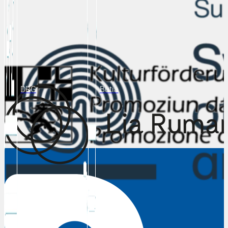
DRG
Butia