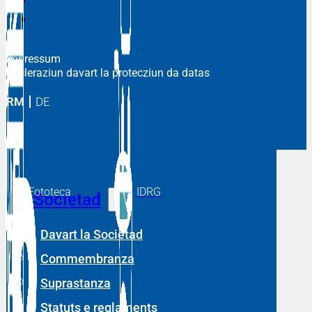
Impressum
Decleraziun davart la protecziun da datas
RM
DE
Fototeca
IDRG
Societad
Davart la Societad
Commembranza
Suprastanza
Statuts e reglaments