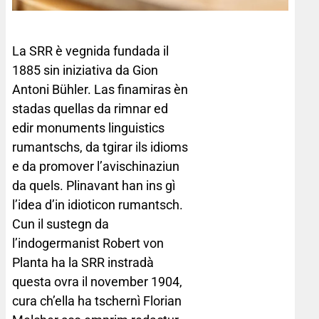
La SRR è vegnida fundada il
1885 sin iniziativa da Gion
Antoni Bühler. Las finamiras èn
stadas quellas da rimnar ed
edir monuments linguistics
rumantschs, da tgirar ils idioms
e da promover l’avischinaziun
da quels. Plinavant han ins gì
l’idea d’in idioticon rumantsch.
Cun il sustegn da
l’indogermanist Robert von
Planta ha la SRR instradà
questa ovra il november 1904,
cura ch’ella ha tschernì Florian