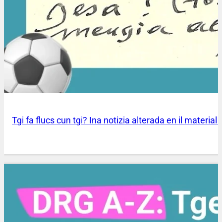
Tgi fa flucs cun tgi? Ina notizia alterada en il material