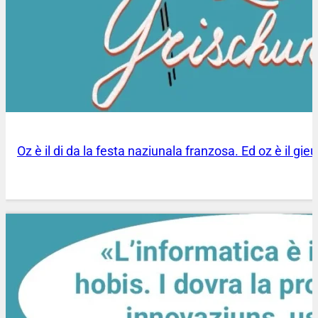
Oz è il di da la festa naziunala franzosa. Ed oz è il gie