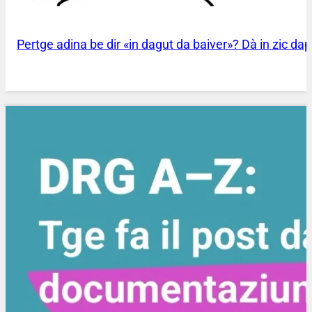
Pertge adina be dir «in dagut da baiver»? Dà in zic dapl