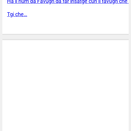
Ha il num da Favugn da far insatge cun il favugn che b
Tgi che…