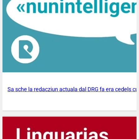
Sa sche la redacziun actuala dal DRG fa era cedels c