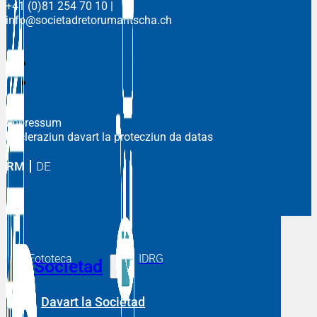
+41 (0)81 254 70 10
|
info@societadretorumantscha.ch
Impressum
Decleraziun davart la protecziun da datas
RM
DE
Fototeca
IDRG
Societad
Davart la Societad