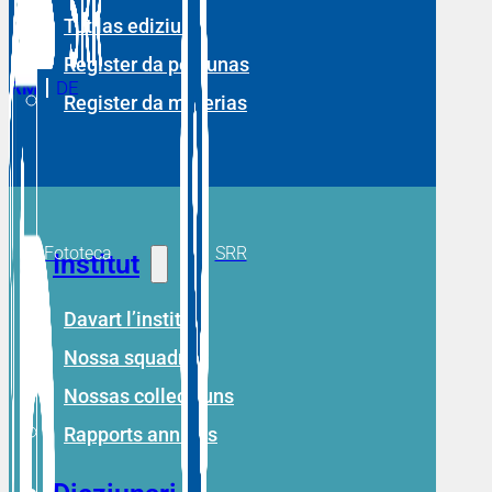
Tut las ediziuns
Register da persunas
RM
DE
Register da materias
Fototeca
SRR
Institut
Davart l’institut
Nossa squadra
Nossas collecziuns
Rapports annuals