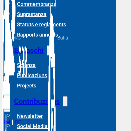
Commembranza
Suprastanza
Statuts e reglaments
Rapports annuals
DRG
Butia
Engaschi
Scienza
Publicaziuns
Projects
Contribuziuns
Newsletter
RM
DE
Social Media