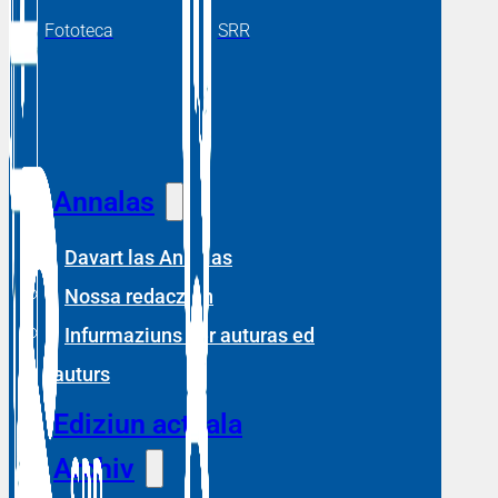
Fototeca
SRR
Annalas
Davart las Annalas
Nossa redacziun
Infurmaziuns per auturas ed
auturs
Ediziun actuala
Archiv