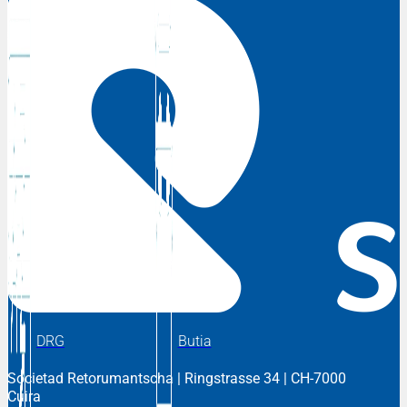
DRG
Butia
Societad Retorumantscha
| Ringstrasse 34 | CH-7000
Cuira