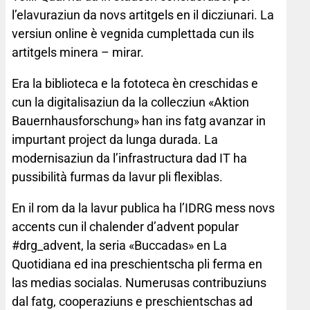
l’elavuraziun da novs artitgels en il dicziunari. La
versiun online è vegnida cumplettada cun ils
artitgels minera – mirar.
Era la biblioteca e la fototeca èn creschidas e
cun la digitalisaziun da la collecziun «Aktion
Bauernhausforschung» han ins fatg avanzar in
impurtant project da lunga durada. La
modernisaziun da l’infrastructura dad IT ha
pussibilità furmas da lavur pli flexiblas.
En il rom da la lavur publica ha l’IDRG mess novs
accents cun il chalender d’advent popular
#drg_advent, la seria «Buccadas» en La
Quotidiana ed ina preschientscha pli ferma en
las medias socialas. Numerusas contribuziuns
dal fatg, cooperaziuns e preschientschas ad