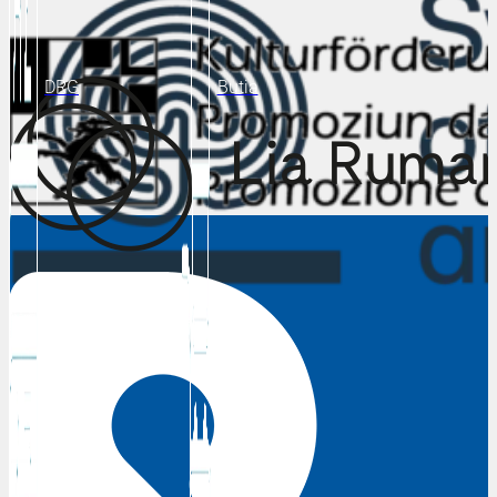
DRG
Butia