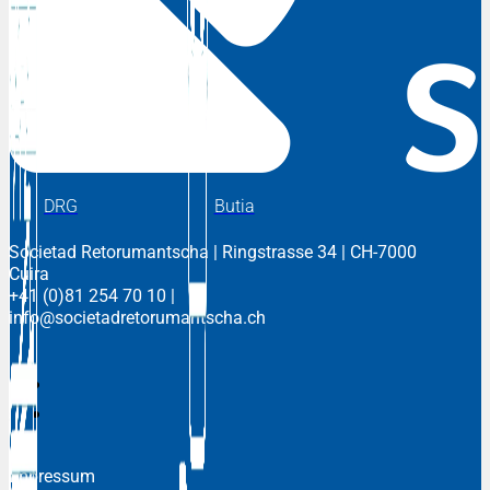
DRG
Butia
Societad Retorumantscha
| Ringstrasse 34 | CH-7000
Cuira
+41 (0)81 254 70 10
|
info@societadretorumantscha.ch
Impressum