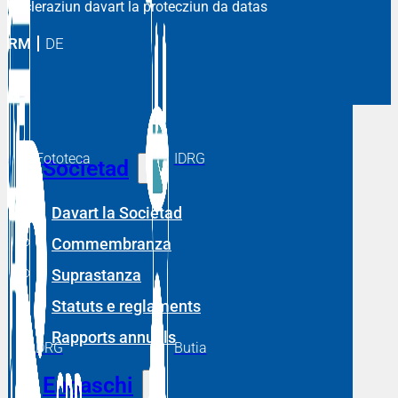
Decleraziun davart la protecziun da datas
RM
DE
Fototeca
IDRG
Societad
Davart la Societad
Commembranza
Suprastanza
Statuts e reglaments
Rapports annuals
DRG
Butia
Engaschi