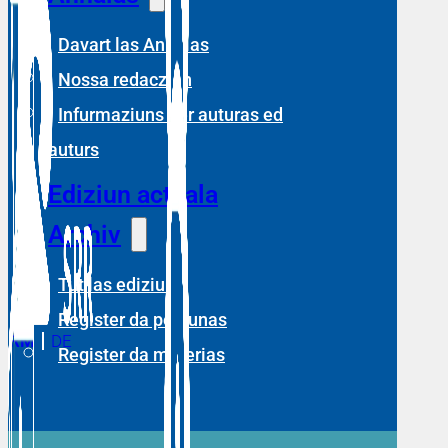
Davart las Annalas
Nossa redacziun
Infurmaziuns per auturas ed
auturs
Ediziun actuala
Archiv
Tut las ediziuns
Register da persunas
RM
DE
Register da materias