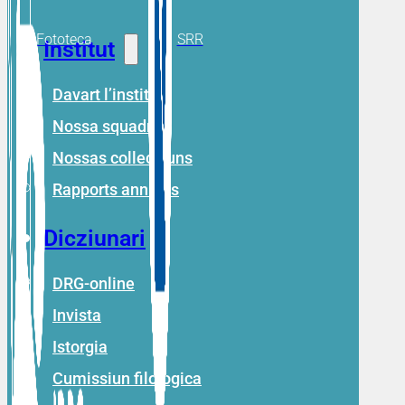
Fototeca
SRR
Institut
Davart l’institut
Nossa squadra
Nossas collecziuns
Rapports annuals
Dicziunari
DRG-online
Invista
Istorgia
Cumissiun filologica