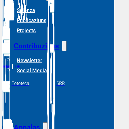
Scienza
Publicaziuns
Projects
Contribuziuns
Newsletter
RM
DE
Social Media
Fototeca
SRR
Annalas